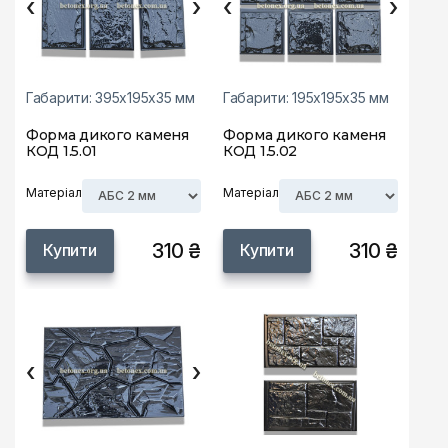
‹
›
‹
›
Габарити: 395х195х35 мм
Габарити: 195х195х35 мм
Форма дикого каменя
Форма дикого каменя
КОД 1.5.01
КОД 1.5.02
Матеріал
Матеріал
310 ₴
310 ₴
Купити
Купити
‹
›