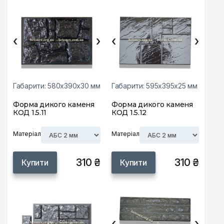
‹
›
‹
›
Габарити: 580х390х30 мм
Габарити: 595х395х25 мм
Форма дикого каменя
Форма дикого каменя
КОД 1.5.11
КОД 1.5.12
Матеріал
Матеріал
310 ₴
310 ₴
Купити
Купити
‹
›