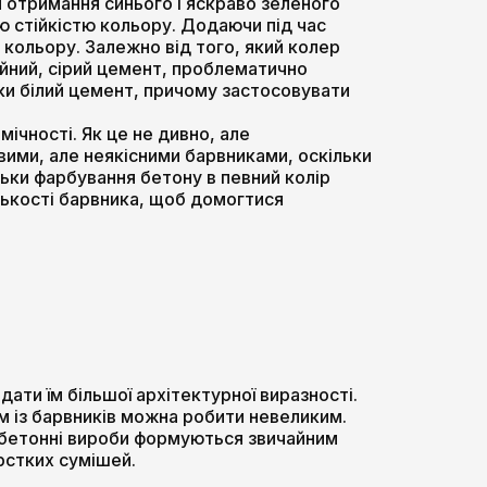
я отримання синього і яскраво зеленого
ю стійкістю кольору. Додаючи під час
 кольору. Залежно від того, який колер
айний, сірий цемент, проблематично
ьки білий цемент, причому застосовувати
ічності. Як це не дивно, але
вими, але неякісними барвниками, оскільки
льки фарбування бетону в певний колір
лькості барвника, щоб домогтися
ати їм більшої архітектурної виразності.
им із барвників можна робити невеликим.
м бетонні вироби формуються звичайним
рстких сумішей.