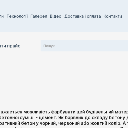
ли
Технології
Галерея
Відео
Доставка і оплата
Контакти
ти прайс
ажається можливість фарбувати цей будівельний матері
етонної суміші - цемент. Як барвник до складу бетону д
ативний бетон у чорний, червоний або жовтий колір. А т