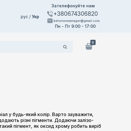
Зателефонуйте нам
+380674306820
рус
Укр
betonexmanager@gmail.com
Пн - Пт 9:00 - 17:00
0
ал у будь-який колір. Варто зауважити,
одають різні пігменти. Додаючи залізо-
акий пігмент, як оксид хрому робить виріб