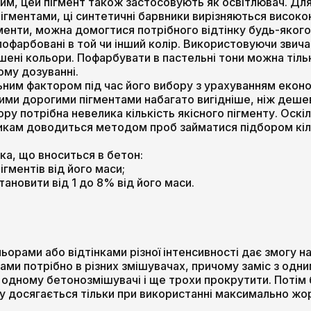
лим, цей пігмент також застосовують як освітлювач. Дл
ігментами, ці синтетичні барвники вирізняються високо
менти, можна домогтися потрібного відтінку будь-якого
пофарбовані в той чи інший колір. Використовуючи звич
ушені кольори. Пофарбувати в пастельні тони можна тіл
ому дозуванні.
ним фактором під час його вибору з урахуванням економ
ими дорогими пігментами набагато вигідніше, ніж деше
ру потрібна невелика кількість якісного пігменту. Оскі
бникам доводиться методом проб займатися підбором кі
ка, що вноситься в бетон:
гментів від його маси;
тановити від 1 до 8% від його маси.
орами або відтінками різної інтенсивності дає змогу над
ами потрібно в різних змішувачах, причому заміс з одн
 в одному бетонозмішувачі і ще трохи прокрутити. Поті
у досягається тільки при використанні максимально жо