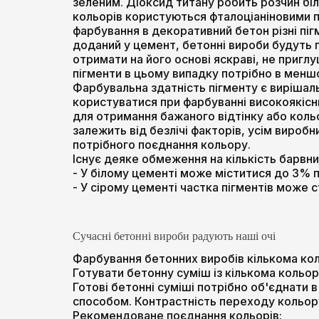
зеленим. Діоксид титану робить розчин бі
кольорів користуються фталоціаніновими п
фарбування в декоративний бетон різні піг
доданий у цемент, бетонні вироби будуть 
отримати на його основі яскраві, не пригл
пігменти в цьому випадку потрібно в менш
Фарбувальна здатність пігменту є вирішаль
користуватися при фарбуванні високоякісн
для отримання бажаного відтінку або кольо
залежить від безлічі факторів, усім виро
потрібного поєднання кольору.
Існує деяке обмеження на кількість барвни
- У білому цементі може міститися до 3% пі
- У сірому цементі частка пігментів може с
Сучасні бетонні вироби радують наші очі
Фарбування бетонних виробів кількома коль
Готувати бетонну суміш із кількома кольор
Готові бетонні суміші потрібно об'єднати
способом. Контрастність переходу кольор
Рекомендоване поєднання кольорів: